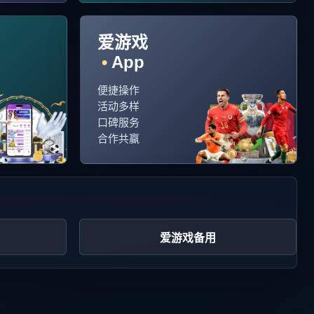
登录后台
查看权限
网站分类
其他
综合球星
伤病情况
数据表现
球员转会
田径赛事
钻石联赛
常见运动损伤防护与康复
综合资讯
科学健身方法
体育科技/政策法规变化
足球赛事
中超
五大联赛