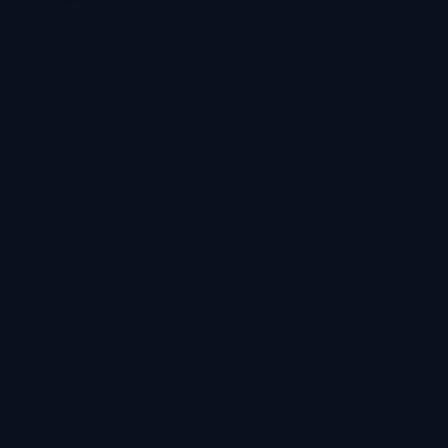
查看全文
开云体育-关于意甲今晚
不断，球探报告显示潜力
xjunn
6个月前
(01-29)
559
1、那不勒斯在意甲
表现依旧稳健，三场
示，米兰主场近5次迎
查看全文
开云官网-里程碑夜！北