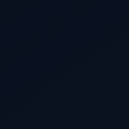
查看全文
开云官方-包含转折点！
攻防权衡，话题不断，临
xjunn
9个月前
(11-07)
613
广东宏远以119比
BA半决赛。对于赛
完成。 哈达迪肘击阿
查看全文