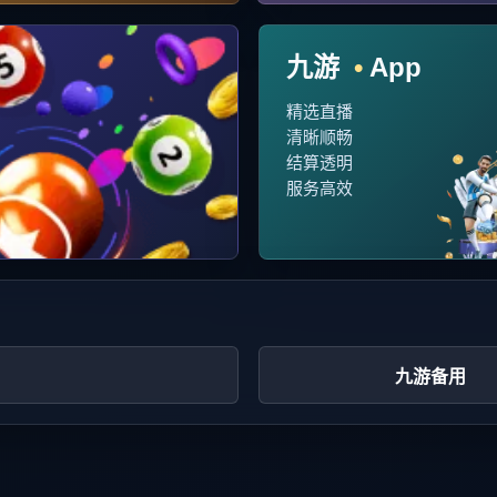
的希望与持续的韧性未来希望的“贫瘠”马刺年轻球员储备不
防线薄弱，但球队通过战术调整和角色球员的发挥，仍保持
马刺已非昔日豪强，但其精神文化仍激励着球员...
日突围战来临；多伦多猛龙围绕NBA
断；细节决定成败的词条
伦多猛龙 赛事分析今晚NBA常规赛上演重磅戏码！步行者坐
雷霆，今晚NBA东部上演焦点对决。 明天大比赛日，话不
点解析给兄弟们安排上雄鹿客vs 猛...